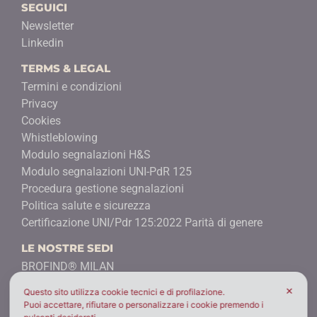
SEGUICI
Newsletter
Linkedin
TERMS & LEGAL
Termini e condizioni
Privacy
Cookies
Whistleblowing
Modulo segnalazioni H&S
Modulo segnalazioni UNI-PdR 125
Procedura gestione segnalazioni
Politica salute e sicurezza
Certificazione UNI/Pdr 125:2022 Parità di genere
LE NOSTRE SEDI
BROFIND® MILAN
Milano - ITALY
✕
Questo sito utilizza cookie tecnici e di profilazione.
Puoi accettare, rifiutare o personalizzare i cookie premendo i
BROFIND® BEIJING