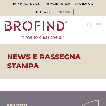
Salta
Tel. +39 (02) 6085261
|
italy@brofind.com
|
Area riservata
al
ricerca
Italiano
contenuto
NEWS E RASSEGNA
STAMPA
PRODOTTI