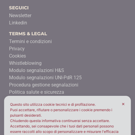
SEGUICI
Newsletter
Linkedin
TERMS & LEGAL
Termini e condizioni
Privacy
Cookies
Whistleblowing
Modulo segnalazioni H&S
Modulo segnalazioni UNI-PdR 125
Procedura gestione segnalazioni
Politica salute e sicurezza
Certificazione UNI/Pdr 125:2022 Parità di genere
✕
Questo sito utilizza cookie tecnici e di profilazione.
LE NOSTRE SEDI
Puoi accettare, rifiutare o personalizzare i cookie premendo i
pulsanti desiderati.
BROFIND® MILAN
Chiudendo questa informativa continuerai senza accettare.
Milano - ITALY
Accettando, sei consapevole che i tuoi dati personali possono
essere raccolti allo scopo di personalizzare e misurare l'efficacia