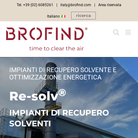
Salta
Tel. +39 (02) 6085261
|
italy@brofind.com
|
Area riservata
al
ricerca
Italiano
contenuto
IMPIANTI DI RECUPERO SOLVENTE E
OTTIMIZZAZIONE ENERGETICA
®
Re-solv
IMPIANTI DI RECUPERO
SOLVENTI